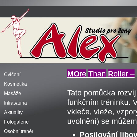
MO
re
T
han
R
oller –
Cvičení
Kosmetika
Tato pomůcka rozvíjí
Masáže
funkčním tréninku. 
Infrasauna
vkleče, vleže, vzpor
Aktuality
uvolnění) se můžem
Fotogalerie
Osobní trenér
Posilování libov