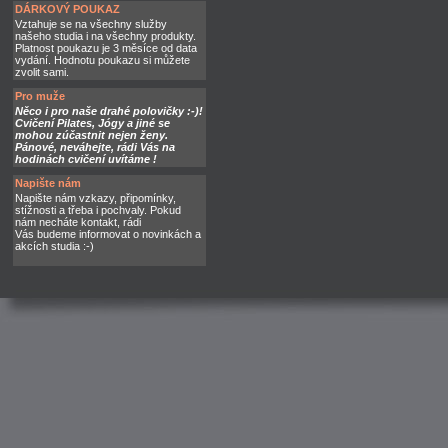
DÁRKOVÝ POUKAZ
Vztahuje se na všechny služby
našeho studia i na všechny produkty.
Platnost poukazu je 3 měsíce od data
vydání. Hodnotu poukazu si můžete
zvolit sami.
Pro muže
Něco i pro naše drahé polovičky :-)!
Cvičení Pilates, Jógy a jiné se
mohou zúčastnit nejen ženy.
Pánové, neváhejte, rádi Vás na
hodinách cvičení uvítáme !
Napište nám
Napište nám vzkazy, připomínky,
stížnosti a třeba i pochvaly. Pokud
nám necháte kontakt, rádi
Vás budeme informovat o novinkách a
akcích studia :-)