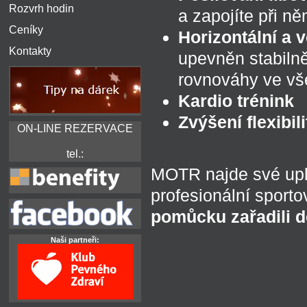
Rozvrh hodin
a zapojíte při ně
Ceníky
Horizontální a 
Kontakty
upevněn stabilně
rovnováhy ve vš
Kardio trénink
Zvýšení flexibili
ON-LINE REZERVACE
tel.:
MOTR najde své upla
profesionální sport
pomůcku zařadili d
Naši partneři: