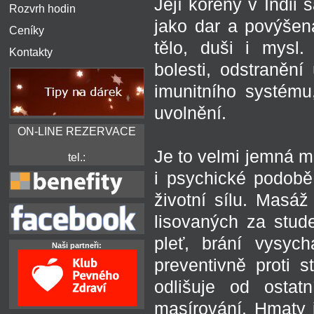
Její kořeny v Indii 
Rozvrh hodin
jako dar a povýšen
Ceníky
tělo, duši i mysl
Kontakty
bolesti, odstranění
imunitního systému
uvolnění.
ON-LINE REZERVACE
Je to velmi jemná m
tel.:
i psychické podobě
životní sílu. Masáž
lisovaných za stude
pleť, brání vysych
Naši partneři:
preventivně proti
odlišuje od ostat
masírování. Hmaty 