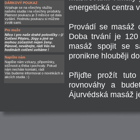
DÁRKOVÝ POUKAZ
energetická centra v
Vztahuje se na všechny služby
našeho studia i na všechny produkty.
Platnost poukazu je 3 měsíce od data
vydání. Hodnotu poukazu si můžete
zvolit sami.
Provádí se masáž c
Pro muže
Doba trvání je 120
Něco i pro naše drahé polovičky :-)!
Cvičení Pilates, Jógy a jiné se
mohou zúčastnit nejen ženy.
masáž spojit se s
Pánové, neváhejte, rádi Vás na
hodinách cvičení uvítáme !
pronikne hlouběji do
Napište nám
Napište nám vzkazy, připomínky,
stížnosti a třeba i pochvaly. Pokud
nám necháte kontakt, rádi
Přijďte prožít tut
Vás budeme informovat o novinkách a
akcích studia :-)
rovnováhy a budet
Ájurvédská masáž je